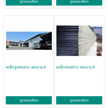
ดูรายละเอียด
ดูรายละเอียด
เหล็กรูปพรรณ พระราม3
เหล็กก่อสร้าง พระราม3
ดูรายละเอียด
ดูรายละเอียด