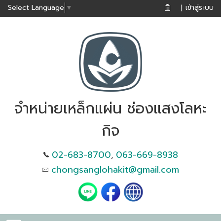
เข้าสู่ระบบ
Select Language
▼
|
จำหน่ายเหล็กแผ่น ช่องแสงโลหะ
กิจ
02-683-8700
063-669-8938
,
chongsanglohakit@gmail.com