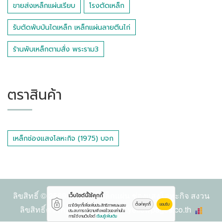
ขายส่งเหล็กแผ่นเรียบ
โรงตัดเหล็ก
รับตัดพับบันไดเหล็ก เหล็กแผ่นลายตีนไก่
ร้านพับเหล็กตามสั่ง พระราม3
ตราสินค้า
เหล็กช่องแสงโลหะกิจ (1975) บจก
ลิขสิทธิ์ © 2569
จำหน่ายเหล็กแผ่น ช่องแสงโลหะกิจ
สงวน
เว็บไซต์นี้ใช้คุกกี้
ตั้งค่าคุกกี้
ยอมรับ
เราใช้คุกกี้เพื่อเพิ่มประสิทธิภาพและมอบ
ลิขสิทธิ์ตามกฏหมาย โดย
www.yellowpages.co.th
ประสบการณ์ความพึงพอใจของท่านใน
การใช้งานเว็บไซต์
เรียนรู้เพิ่มเติม